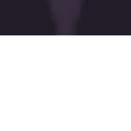
Lobi
›
Canlı baccarat
›
Peek Baccarat
Evolution tarafından geliştirildi