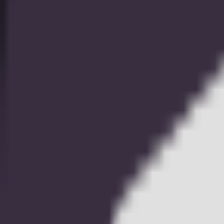
Yeni oyunlar
Yüksek RTP