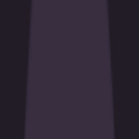
ผู้สร้างเดิมพัน
โปรโมชั่น