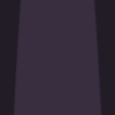
โปรโมชั่น
การแข่งขัน
สตูดิโอ