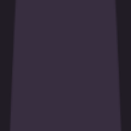
ผู้ลงเดิมพันสูง
เกมใหม่
RTP สูง