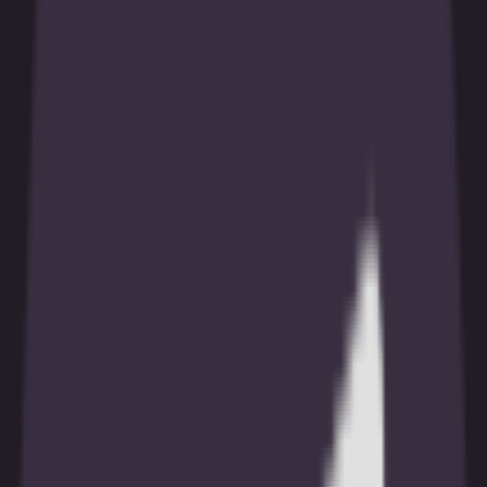
ดีลเลอร์ถ่ายทอดสด
ยุติธรรมอย่างแท้จริง
บล็อก
Telegram