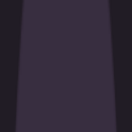
โปรโมชั่น
การแข่งขัน
สตูดิโอ