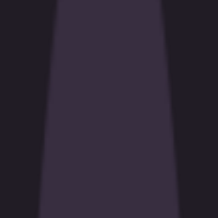
คาสิโน
อีสปอร์ต
เกมทั้งหมด
🌟
Pulse