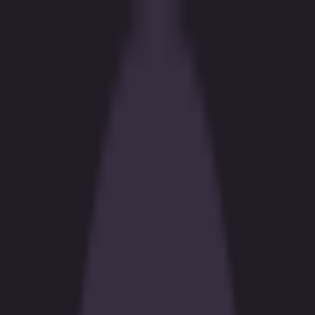
Sport