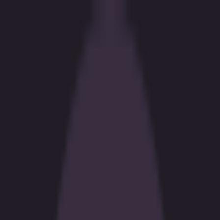
Sport