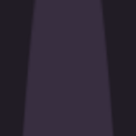
Casino
E-sport
Alla spel
🌟
Pulse