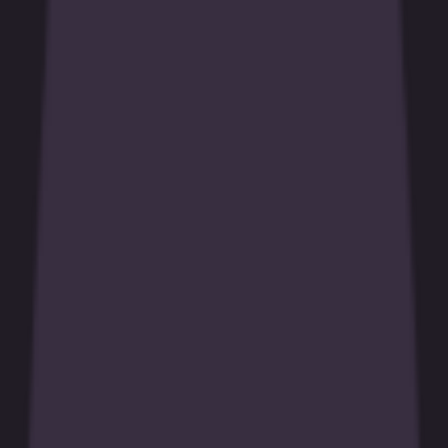
High roller
Nya spel
Hög RTP