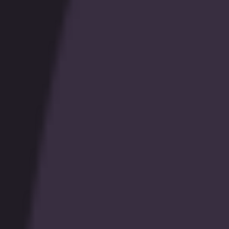
Casino
E-sport
Alla spel
🌟
Pulse