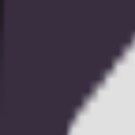
Nya spel
Hög RTP