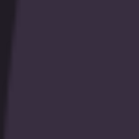
Kampanjer
Turneringar
Studior
High roller