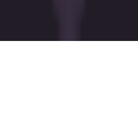
Полное руководство по
ставкам на теннис в
биткоинах и других
криптовалютах.
Теннис — один из самых захватывающих и популярных
видов спорта для ставок. Динамичная игра, звездные игроки и
такие крупные турниры, как Уимблдон и Открытый
чемпионат США, предоставляют бесчисленные
захватывающие возможности для ставок в течение всего