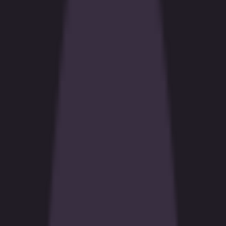
Казино
Киберспорт
Все виды спорта
🌟
Pulse
Сейчас