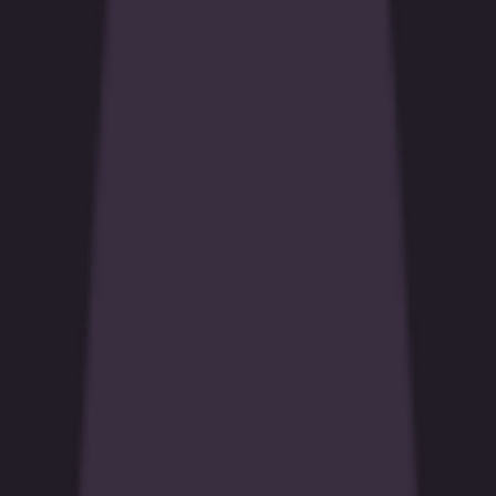
Конструктор ставок
Промоакции
Турниры