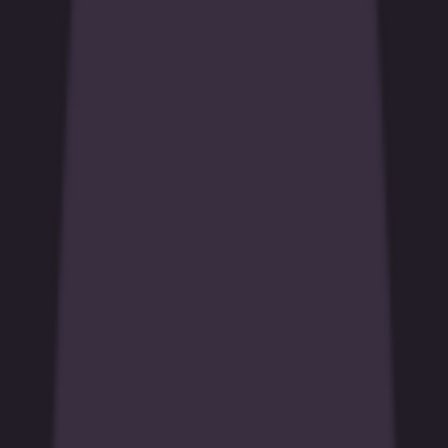
Все
MMA
Австралийский футбол
Автоспорт
Американский футбол
Бадминтон
Баскетбол
Бейсбол
Бокс
Велоспорт
Волейбол
Гандбол
Гольф
Дартс
Конные скачки
Крикет
Настольный теннис
Политика
Регбийная лига
Регбийный союз
Снукер
Собачьи бега (грейхаунды)
Теннис
Футбол
Хоккей на траве