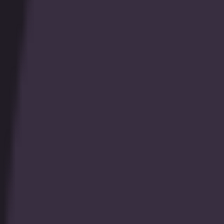
Промоакции
Турниры
Студии
Хайроллеры