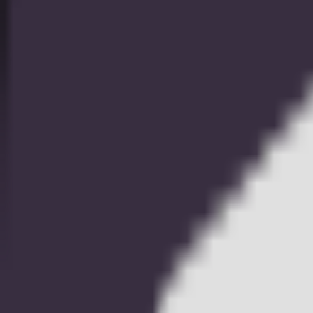
Новые игры
Высокое RTP