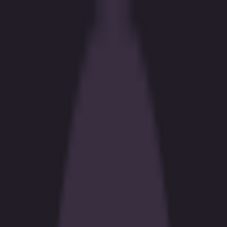
Спорт