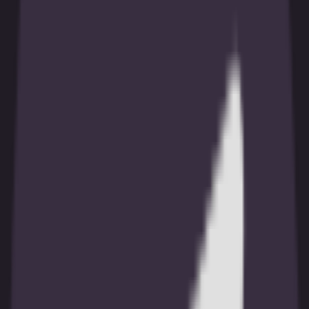
Живой дилер
Provably Fair
Блог
Telegram
Поддержка