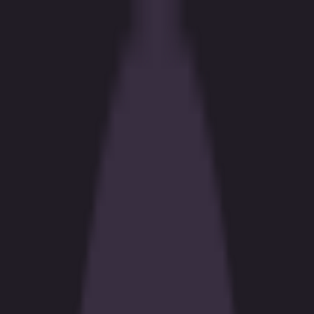
Спорт