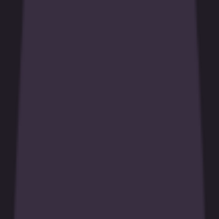
Хайроллеры
Новые игры
Высокое RTP