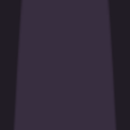
Промоакции
Турниры
Студии