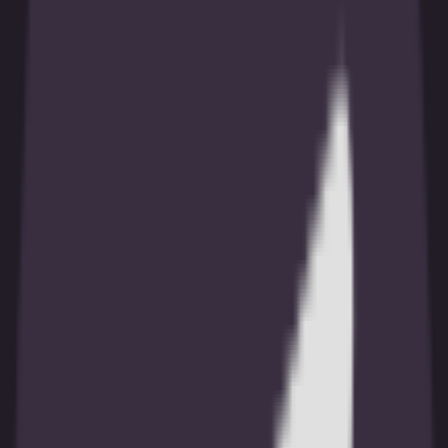
Живой дилер
Provably Fair
Блог
Telegram
Поддержка