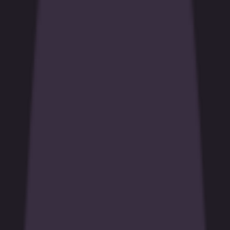
Промоакции
Турниры
Студии