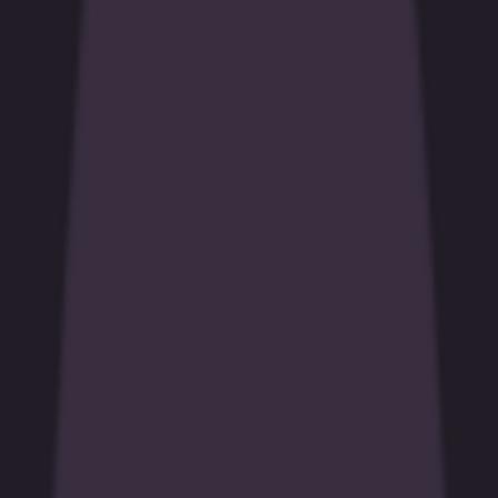
Промоакции
Турниры
Студии