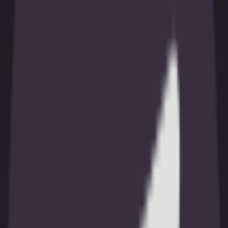
Живой дилер
Provably Fair
Блог
Telegram
Поддержка