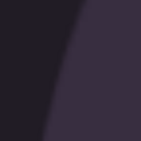
Спорт