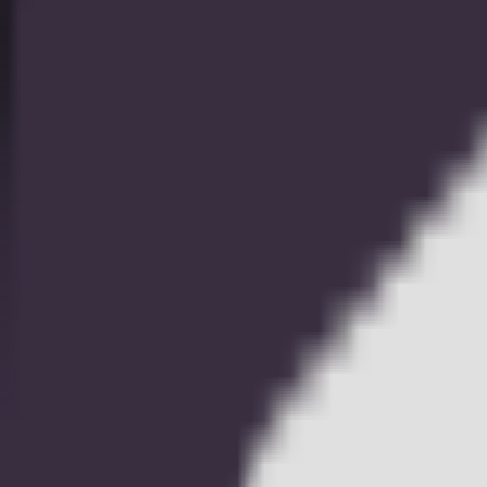
Новые игры
Высокое RTP