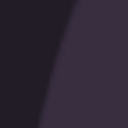
Sporturi