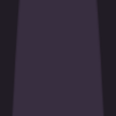
Promoții
Turnee
Studiouri