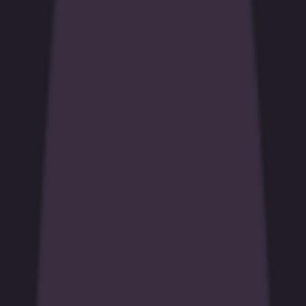
Promoții
Turnee
Studiouri