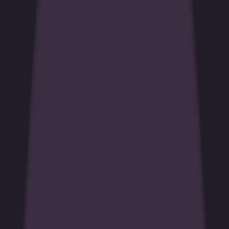
Promoții
Turnee
Studiouri