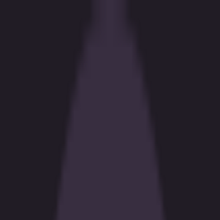
Sporturi