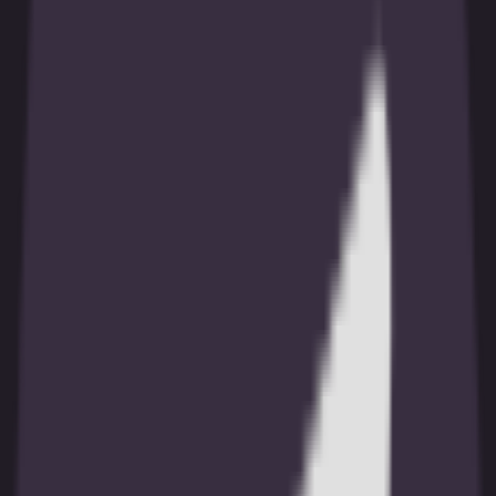
Dealer live
Demonstrabil corect
Blog
Telegram
Asistență