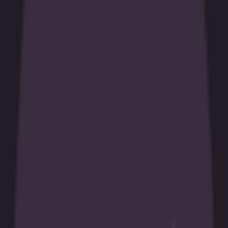
High roller
Jocuri noi
RTP ridicat