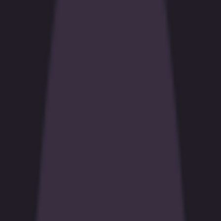
Cazino
E-sporturi
Toate jocurile
🌟
Pulse