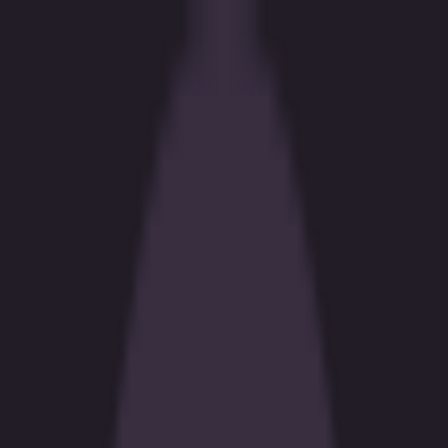
Sporturi