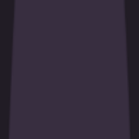
High roller
Jocuri noi
RTP ridicat