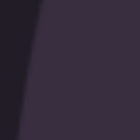
Cazino
E-sporturi
Toate jocurile
🌟
Pulse