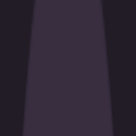
Cazino
E-sporturi
Toate jocurile
🌟
Pulse