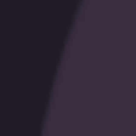
Esportes