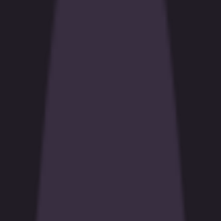
Cassino
eSports
Todos os jogos
🌟
Pulse