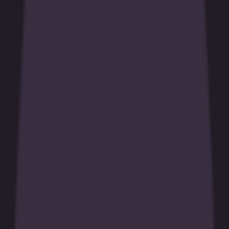
Grandes apostadores
Novos jogos
RTP alto