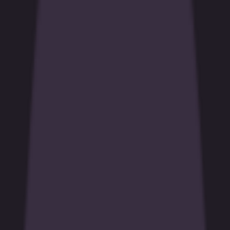
Promoções
Torneios
Estúdios