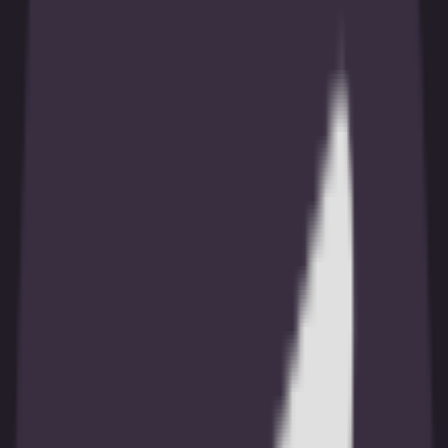
Crupiê ao vivo
Provably Fair
Blog
‪Telegram‬
Suporte