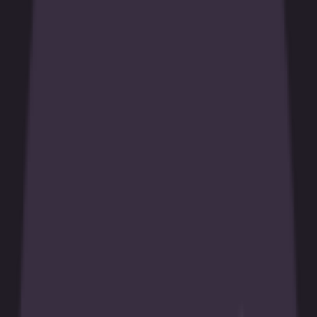
Grandes apostadores
Novos jogos
RTP alto