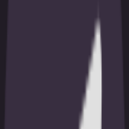
Crupiê ao vivo
Provably Fair
Blog
‪Telegram‬
Suporte