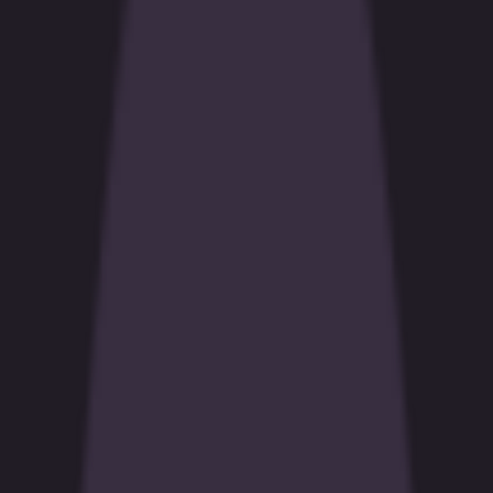
Cassino
eSports
Todos os jogos
🌟
Pulse