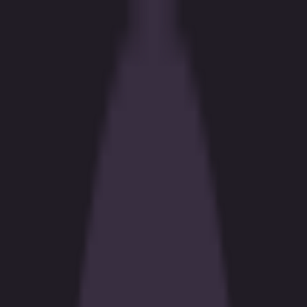
Esportes