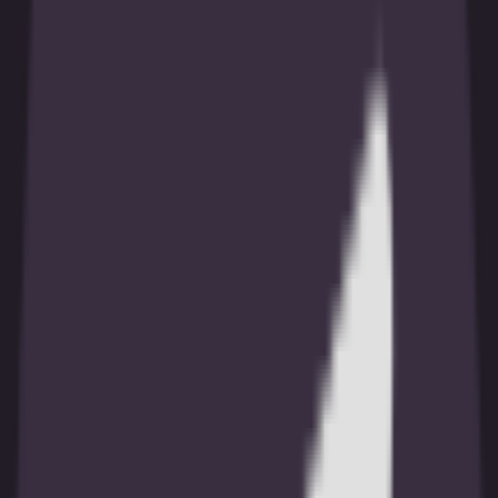
Crupiê ao vivo
Provably Fair
Blog
‪Telegram‬
Suporte