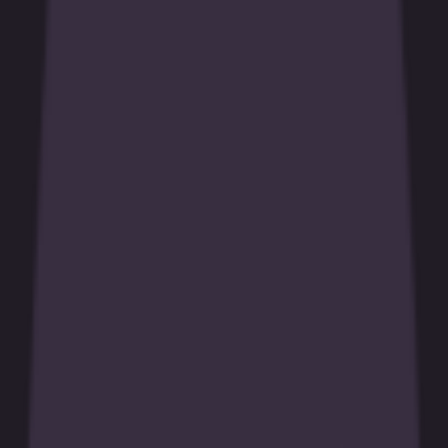
Grandes apostadores
Novos jogos
RTP alto