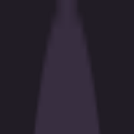
Esportes