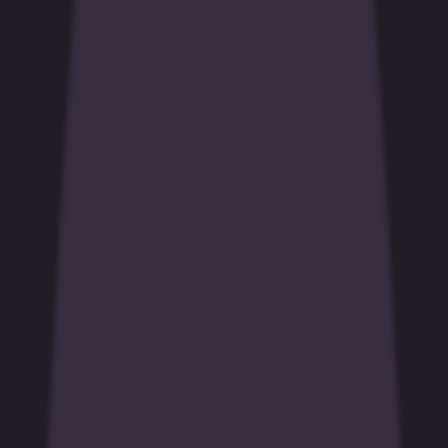
Promoções
Torneios
Estúdios