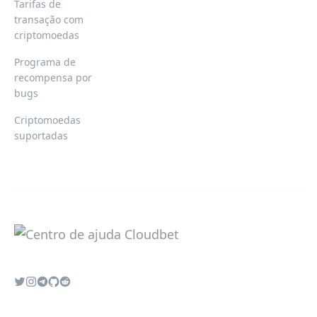
Tarifas de
transação com
criptomoedas
Programa de
recompensa por
bugs
Criptomoedas
suportadas