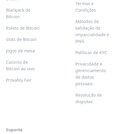
Termos e
Blackjack de
Condições
Bitcoin
Métodos de
Roleta de Bitcoin
validação de
imparcialidade e
Slots de Bitcoin
RNG
Jogos de mesa
Políticas de KYC
Cassino de
Privacidade e
Bitcoin ao vivo
gerenciamento
de dados
Provably Fair
pessoais
Resolução de
disputas
Suporte