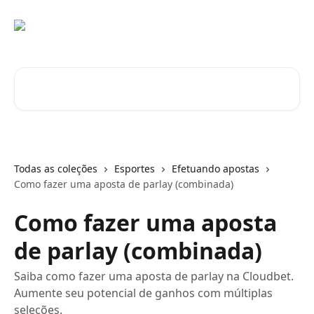
Passar para o conteúdo principal
Pesquisar artigos...
Todas as coleções
Esportes
Efetuando apostas
Como fazer uma aposta de parlay (combinada)
Como fazer uma aposta
de parlay (combinada)
Saiba como fazer uma aposta de parlay na Cloudbet.
Aumente seu potencial de ganhos com múltiplas
seleções.