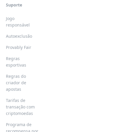
Suporte
Jogo
responsável
Autoexclusão
Provably Fair
Regras
esportivas
Regras do
criador de
apostas
Tarifas de
transação com
criptomoedas
Programa de
recompensa por