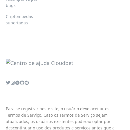
bugs
Criptomoedas
suportadas
Para se registrar neste site, o usuário deve aceitar os
Termos de Serviço. Caso os Termos de Serviço sejam
atualizados, os usuários existentes poderão optar por
descontinuar o uso dos produtos e serviços antes que a