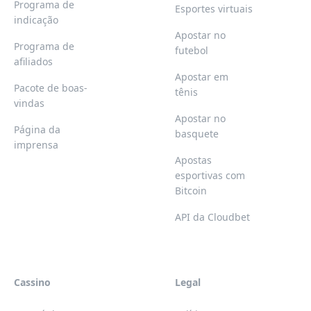
Programa de
Esportes virtuais
indicação
Apostar no
Programa de
futebol
afiliados
Apostar em
Pacote de boas-
tênis
vindas
Apostar no
Página da
basquete
imprensa
Apostas
esportivas com
Bitcoin
API da Cloudbet
Cassino
Legal