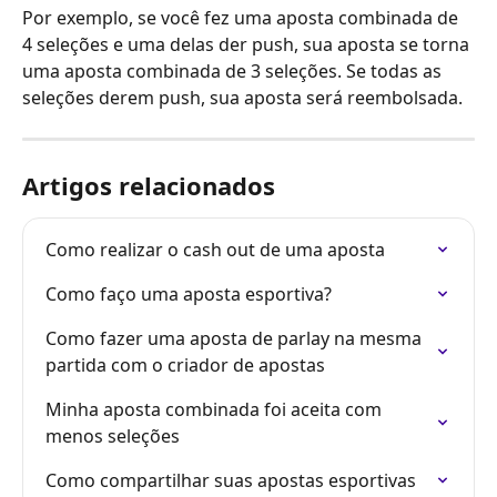
Por exemplo, se você fez uma aposta combinada de 
4 seleções e uma delas der push, sua aposta se torna 
uma aposta combinada de 3 seleções. Se todas as 
seleções derem push, sua aposta será reembolsada.
Artigos relacionados
Como realizar o cash out de uma aposta
Como faço uma aposta esportiva?
Como fazer uma aposta de parlay na mesma 
partida com o criador de apostas
Minha aposta combinada foi aceita com 
menos seleções
Como compartilhar suas apostas esportivas