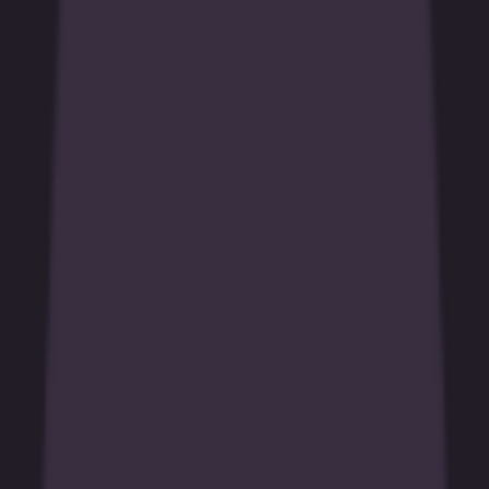
Blog
Telegram
Wsparcie techniczne