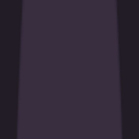
Wszystko
Badminton
Baseball
Boks
Dart
Futbol amerykański
Futbol australijski
Golf
Greyhounds
Hokej na lodzie
Hokej na trawie
Kolarstwo
Koszykówka
Krykiet
MMA
Piłka nożna
Piłka ręczna
Polityka
Rugby
Rugby League
Siatkówka
Snooker
Tenis
Tenis stołowy
Wyścigi konne