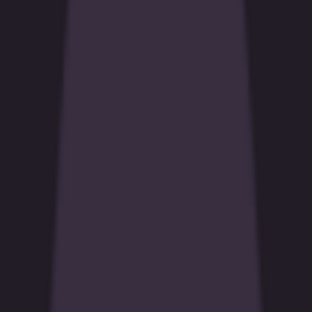
SGP
Promocje
Turnieje