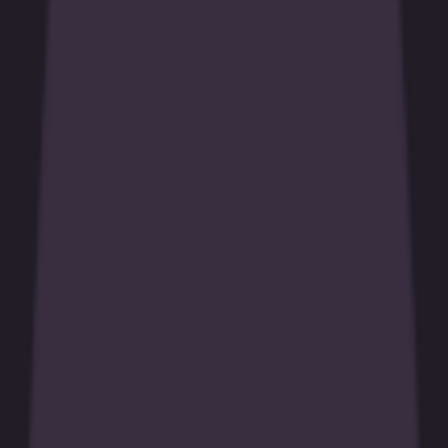
Najwyższa stawka
Nowe gry
Wysoki RTP