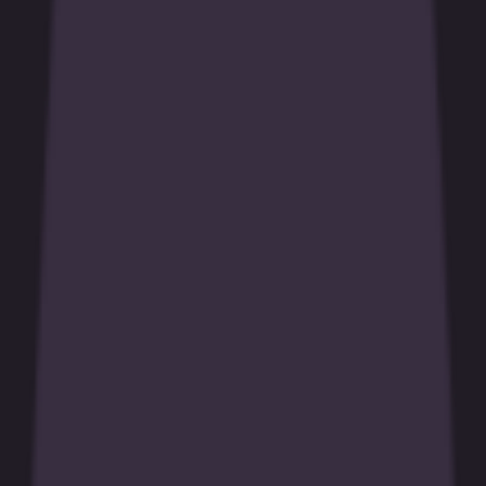
Najwyższa stawka
Nowe gry
Wysoki RTP