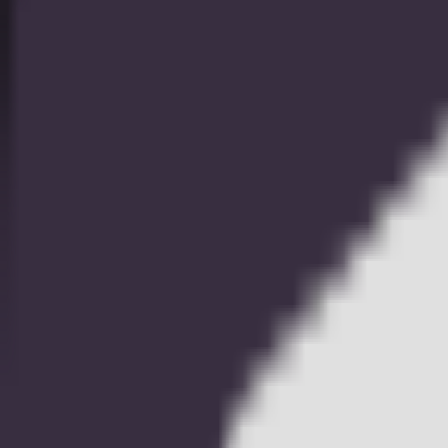
Nowe gry
Wysoki RTP