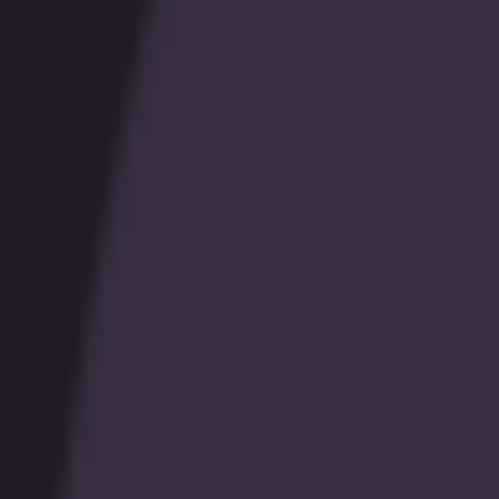
Kasyno
E-Sport
Wszystkie gry
🌟
Pulse