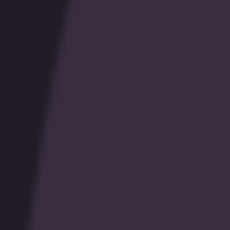
Kasyno
E-Sport
Wszystkie gry
🌟
Pulse