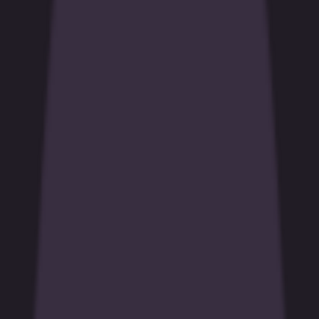
Promocje
Turnieje
Twórcy