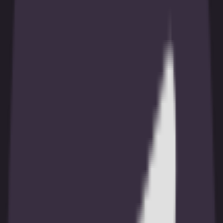
Krupier na żywo
Provably Fair
Blog
Telegram
Wsparcie techniczne