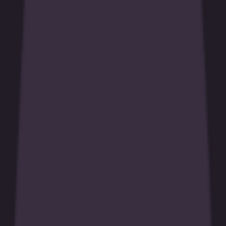
Najwyższa stawka
Nowe gry
Wysoki RTP