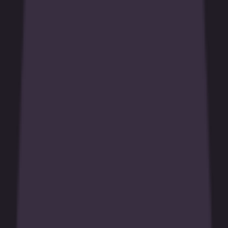
탁구
테니스
필드 하키
핸드볼
블로그
텔레그램
지원