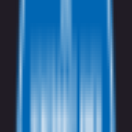
토너먼트
전체
MMA
경마
권투
그레이하운드
농구
다트
럭비
럭비 리그
모터 스포츠
미식축구
배구
배드민턴
스누커
아이스 하키
야구
오스트레일리안 풋볼
자전거 타기
정치
체스
축구