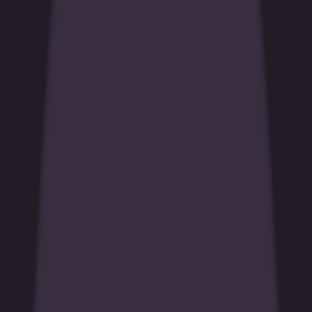
프로모션
토너먼트
스튜디오