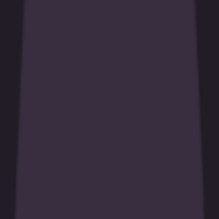
고액 베팅자
신규 게임
하이 RTP