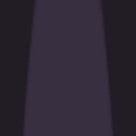
카지노
e스포츠
모든 게임
🌟
Pulse