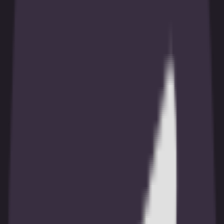
라이브 딜러
입증된 공정성
블로그
텔레그램
지원