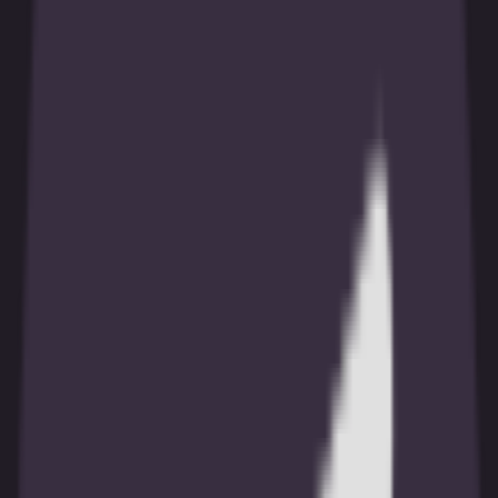
라이브 딜러
입증된 공정성
블로그
텔레그램
지원