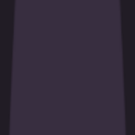
고액 베팅자
신규 게임
하이 RTP