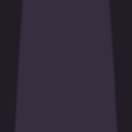
프로모션
토너먼트
스튜디오