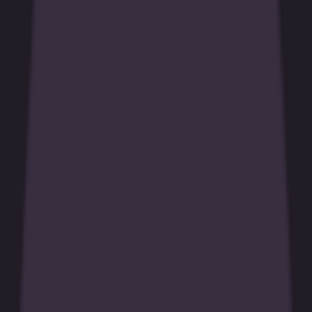
고액 베팅자
신규 게임
하이 RTP