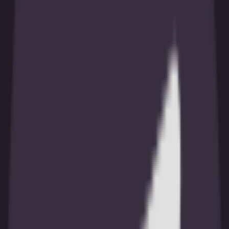
라이브 딜러
입증된 공정성
블로그
텔레그램
지원