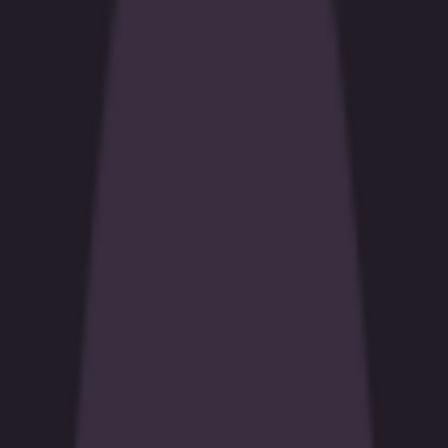
카지노
e스포츠
모든 게임
🌟
Pulse